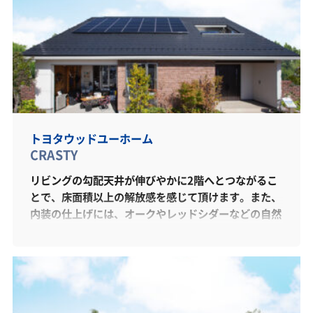
由設計の醍醐味を感じることができます。木の家の可
能性をぜひ体感して下さい。
トヨタウッドユーホーム
CRASTY
リビングの勾配天井が伸びやかに2階へとつながるこ
とで、床面積以上の解放感を感じて頂けます。また、
内装の仕上げには、オークやレッドシダーなどの自然
素材を多く用いていますので、勾配天井の解放感と合
わせて、自然素材による「安らぎ」を同時に感じて頂
ける、たいへん上質な住まいになっております。
2×6の重厚な壁でつくられた住まいは、家中すみず
みまで快適な全館空調冷暖房の効果をより一層高めま