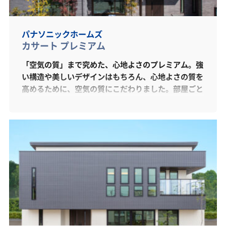
パナソニックホームズ
カサート プレミアム
「空気の質」まで究めた、心地よさのプレミアム。強
い構造や美しいデザインはもちろん、心地よさの質を
高めるために、空気の質にこだわりました。部屋ごと
に温度調整可能な全館空調「エアロハス」。真夏・真
冬でも、家じゅう快適。花粉・ホコリも気にならなら
ず、0.3㎛の微粒子も99.97％除去。また、それぞれ
の世帯がストレスなく、四季を通して心地よい二世帯
住宅をご提案させていただきます。