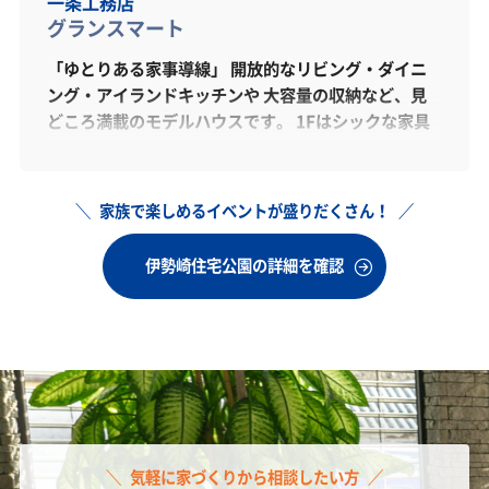
一条工務店
グランスマート
「ゆとりある家事導線」 開放的なリビング・ダイニ
ング・アイランドキッチンや 大容量の収納など、見
どころ満載のモデルハウスです。 1Fはシックな家具
が印象的な重厚感のある雰囲気、 2Fはパステルカラ
ーで柔らかく、洗練されている中でどこか可愛らしさ
を感じることのできる内装に。 インテリアをゆっく
家族で楽しめるイベントが盛りだくさん！
りご覧いただけることはもちろん、高性能な住まいが
実現する快適な暮らしを実感いただける体験コーナー
伊勢崎住宅公園の詳細を確認
もございます。 ぜひお気軽にお越しください。 スタ
ッフ一同、心よりお待ちしております。
気軽に家づくりから相談したい方