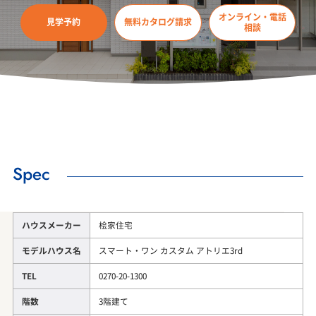
オンライン・電話
見学予約
無料カタログ請求
相談
Spec
ハウスメーカー
桧家住宅
モデルハウス名
スマート・ワン カスタム アトリエ3rd
TEL
0270-20-1300
階数
3階建て