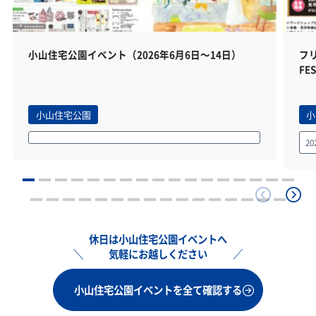
小山住宅公園イベント（2026年6月6日～14日）
フ
FES
小山住宅公園
小
20
休日は小山住宅公園イベントへ
気軽にお越しください
小山住宅公園イベントを全て確認する