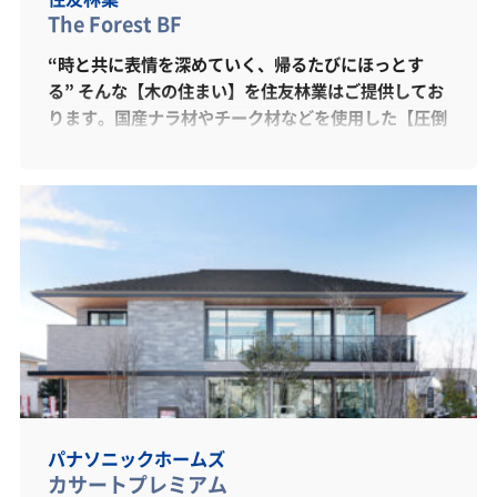
The Forest BF
“時と共に表情を深めていく、帰るたびにほっとす
る” そんな【木の住まい】を住友林業はご提供してお
ります。国産ナラ材やチーク材などを使用した【圧倒
的な木質感】は私たちの心を癒します。 また、当社
オリジナル【ビッグフレーム構法】による大空間・大
開口を実現したLDKは、家族みんなが集まりたくなる
空間です。SNSでも話題、“Kitchenhouse”製キッ
チンを採用しており、高級感ある設えとなっていま
す。 木の特性を理解した、木の専門会社だから出来
る家づくりを、どうぞご覧くださいませ。
パナソニックホームズ
カサートプレミアム