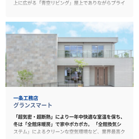
上に広がる「青空リビング」屋上でありながらプライ
バシーが守られる特別な場所。青空の下で風を感じな
がら家族でゆっくり過ごせる贅沢な空間です。玄関・
ホールの奥にはクローゼットと桧家オリジナルの洗面
ドレッサーが付いた「ドレスルーム」があり、奥の脱
衣室を兼ねた「サニタリールーム」へと繋がって、身
支度を整えるのに最適な空間を作り出しています。
一条工務店
グランスマート
「超気密・超断熱」により一年中快適な室温を保ち、
冬は「全館床暖房」で家中ポカポカ。 「全館換気シ
ステム」によるクリーンな空気環境など、業界最高ク
ラスの性能を展示場でご体感いただけます。 上質な