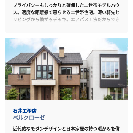
プライバシーもしっかりと確保した二世帯モデルハウ
ス。適度な距離感で暮らせる二世帯住宅。深い軒先と
リビングから繋がるデッキ。エアパス工法だからでき
る広々吹抜け。緩やかに二世帯が繋がるプラン。リビ
ングから繋がるウッドデッキは深い軒先に設計、日差
しを適度に調節。また、エアパス工法だからできる開
放的な吹抜けや自然な心地良さなど、他では味わうこ
とが出来ないものをぜひ体感してください。
石井工務店
ベルクローゼ
近代的なモダンデザインと日本家屋の持つ暖かみを併