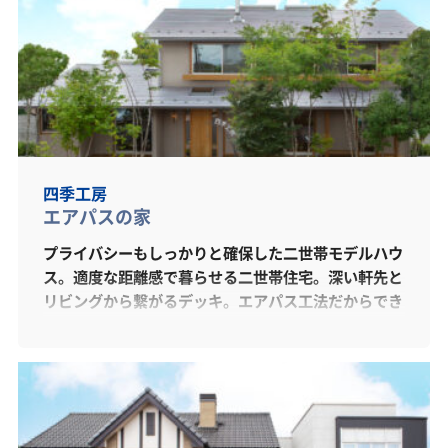
四季工房
エアパスの家
プライバシーもしっかりと確保した二世帯モデルハウ
ス。適度な距離感で暮らせる二世帯住宅。深い軒先と
リビングから繋がるデッキ。エアパス工法だからでき
る広々吹抜け。緩やかに二世帯が繋がるプラン。リビ
ングから繋がるウッドデッキは深い軒先に設計、日差
しを適度に調節。また、エアパス工法だからできる開
放的な吹抜けや自然な心地良さなど、他では味わうこ
とが出来ないものをぜひ体感してください。