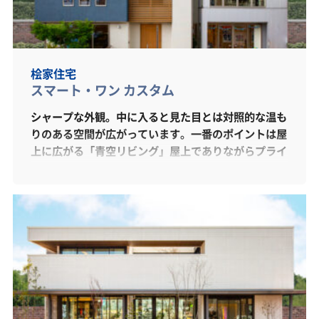
桧家住宅
スマート・ワン カスタム
シャープな外観。中に入ると見た目とは対照的な温も
りのある空間が広がっています。一番のポイントは屋
上に広がる「青空リビング」屋上でありながらプライ
バシーが守られる特別な場所。青空の下で風を感じな
がら家族でゆっくり過ごせる贅沢な空間です。玄関・
ホールの奥にはクローゼットと桧家オリジナルの洗面
ドレッサーが付いた「ドレスルーム」があり、奥の脱
衣室を兼ねた「サニタリールーム」へと繋がって、身
支度を整えるのに最適な空間を作り出しています。