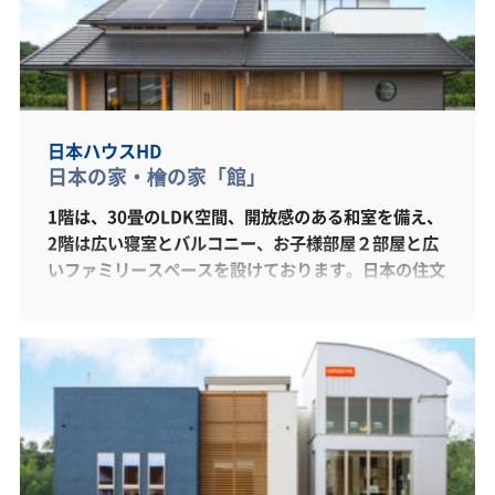
日本ハウスHD
日本の家・檜の家「館」
1階は、30畳のLDK空間、開放感のある和室を備え、
2階は広い寝室とバルコニー、お子様部屋２部屋と広
いファミリースペースを設けております。日本の住文
化に映える和装の展示場となっております。又、脱炭
素社会に適合した最先端仕様のUA値0.25～0.37を標
準仕様とし、気密性・断熱性ともにご満足頂ける商品
ラインナップを揃えております。「檜」を日本一使っ
ている日本ハウスの展示場を是非ご覧ください。