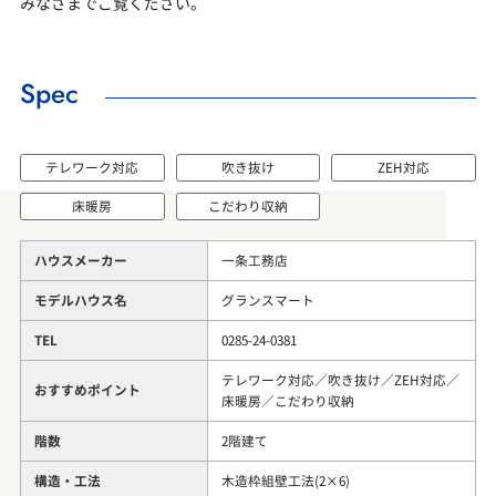
みなさまでご覧ください。
Spec
テレワーク対応
吹き抜け
ZEH対応
床暖房
こだわり収納
ハウスメーカー
一条工務店
モデルハウス名
グランスマート
TEL
0285-24-0381
テレワーク対応／吹き抜け／ZEH対応／
おすすめポイント
床暖房／こだわり収納
階数
2階建て
構造・工法
木造枠組壁工法(2×6)