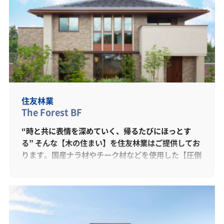
住友林業
The Forest BF
“時と共に表情を深めていく、帰るたびにほっとす
る” そんな【木の住まい】を住友林業はご提供してお
ります。国産ナラ材やチーク材などを使用した【圧倒
的な木質感】は私たちの心を癒します。 また、当社
オリジナル【ビッグフレーム構法】による大空間・大
開口を実現したLDKは、家族みんなが集まりたくなる
空間です。SNSでも話題、“Kitchenhouse”製キッ
チンを採用しており、高級感ある設えとなっていま