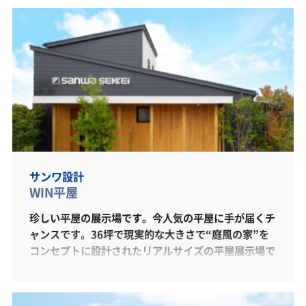
アクセスがしやすい回遊導線や、2階にはセカンドリ
ビング的なスペースを配置した主寝室など見どころ満
載です。自由設計、注文住宅を適正価格で!納得いく
住まいづくりのお手伝いをいたします。皆様のご来場
をお待ちしております。
サンワ設計
WIN平屋
珍しい平屋の展示場です。今人気の平屋に手が届くチ
ャンスです。36坪で現実的な大きさで“庭風の家”を
コンセプトに設計されたリアルサイズの平屋展示場で
す。何処の部屋にいても、風を感じることのできる間
取りになっております。社名に設計が付くように設計
力が当社の最大の強みです。