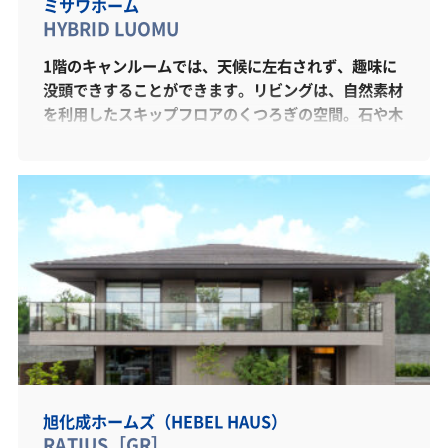
ミサワホーム
HYBRID LUOMU
1階のキャンルームでは、天候に左右されず、趣味に
没頭できすることができます。リビングは、自然素材
を利用したスキップフロアのくつろぎの空間。石や木
など日本人が親しんできた素材を使い、身も心もリラ
ックスできるような心地よい住空間を実現しました。
2階書庫では、書籍や写真をディスプレイすることが
できます。主寝室前室は、天井高3.3mの勾配天井で
す。ミサワホームの空間設計は収納を確保しつつ、天
井高最大4mをLDK全体に取り入れられます。まずは
この展示場でご体感ください。きっと今まで見たこと
のない空間です。
旭化成ホームズ（HEBEL HAUS）
RATIUS［GR］