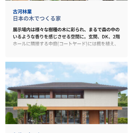
古河林業
日本の木でつくる家
展示場内は様々な樹種の木に彩られ、まるで森の中の
いるような香りを感じさせる空間に。玄関、DK、2階
ホールに隣接する中庭(コートヤード)には楓を植え、
季節の移り変わりを生活の中に取り込みます。リアル
サイズな居室は実際のお部屋つくりの参考になるよう
な仕掛けが多数施されています。 年を重ねるほどに
木の味わいと強さが増す古河林業の家。自然素材や無
垢材で満ちた空間は、毎日のおうち時間にゆとりをも
たらし、ほっとするような心地よさが心を癒す、そん
な快適で健やかな住まいを叶えます。