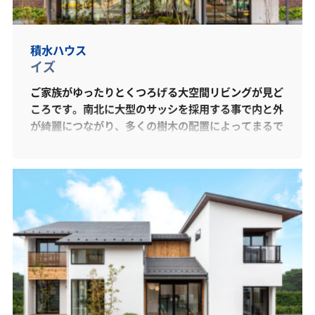
積水ハウス
イズ
ご家族がゆったりとくつろげる大空間リビングが見ど
ころです。南北に大型のサッシを採用する事で内と外
が綺麗につながり、多くの樹木の配置によってまるで
森の中の別荘地にいるような雰囲気をご体感いただけ
ます。南はBBQを楽しめる庭、北は樹木を眺める庭と
して、異なる意味合いを持ったお庭となっており、外
構のご参考にもしていただけます。現在の情勢を踏ま
えて、家に居ながらご家族がそれぞれのイドコロを見
つけられ、幸せを感じていただけるような仕掛けがた
くさん詰まった間取りとなっております。