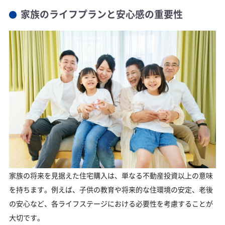
不動産購入・契約時に注意すべきリスク回避の方法
家族のライフプランと安心感の重要性
購入後のサポート体制と信頼関係の構築
諸費用の内訳と見積もり方法
マイホーム購入のタイミング
家族のライフプランを見据えた購入時期の判断
大きな家や部屋へのステップアップのタイミング
まとめ
家族の将来を見据えた住宅購入は、単なる不動産投資以上の意味
を持ちます。例えば、子供の教育や将来的な住環境の安定、老後
の安心など、各ライフステージにおける必要性を考慮することが
大切です。