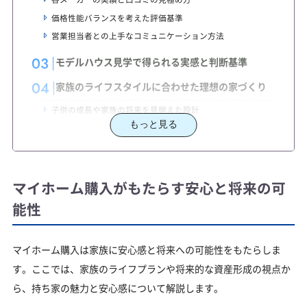
価格性能バランスを考えた評価基準
営業担当者との上手なコミュニケーション方法
モデルハウス見学で得られる実感と判断基準
家族のライフスタイルに合わせた理想の家づくり
子供の成長や家族の将来を見据えた設計
もっと見る
快適な生活環境とメンテナンスのバランス
専門家との相談で不安を解消するポイント
実際の家づくりのプロセスとリスク管理
マイホーム購入がもたらす安心と将来の可
まるっと住まいの窓口の活用で選ぶハウスメーカ
ーとモデルハウス
能性
ハウスメーカー＆モデルハウス検索の利用方法
住宅の専門家との直接相談で得られる安心感
マイホーム購入は家族に安心感と将来への可能性をもたらしま
す。ここでは、家族のライフプランや将来的な資産形成の視点か
マイホーム購入を成功に導く具体的なステップ
ら、持ち家の魅力と安心感について解説します。
予算計画と資金調達の具体的なポイント