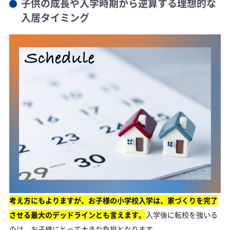
子供の成長や入学時期から逆算する理想的な
忙しい管理職でもスケジュールを停滞させないための効率的
な打ち合わせ術
入居タイミング
家族の要望に優先順位をつけ理想の条件を整理するフォーマ
ット
相性の良いハウスメーカー担当者を見極めるための専門家直
伝チェックリスト
買ってはいけない一戸建てを回避し長期的な満足
度を高める方法
プロが教える買ってはいけない一戸建てに共通する注意点
新築経験者が語る後悔ランキングから学ぶ失敗しないための
対策
メンテナンス性とコストパフォーマンスを両立させる性能選
びの基準
建築品質やアフターサービスで後悔しないためのハウスメー
カー選定術
スケジュールや予算の不安を解消するために住宅専門家を活
用するメリット
考え方にもよりますが、お子様の小学校入学は、家づくりを完了
させる最大のデッドラインとも言えます。
入学後に転校を強いる
まとめ
のは、お子様にとって大きな負担となります。