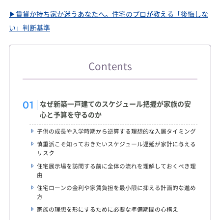
▶︎賃貸か持ち家か迷うあなたへ。住宅のプロが教える「後悔しな
い」判断基準
Contents
なぜ新築一戸建てのスケジュール把握が家族の安
心と予算を守るのか
子供の成長や入学時期から逆算する理想的な入居タイミング
慎重派こそ知っておきたいスケジュール遅延が家計に与える
リスク
住宅展示場を訪問する前に全体の流れを理解しておくべき理
由
住宅ローンの金利や家賃負担を最小限に抑える計画的な進め
方
家族の理想を形にするために必要な準備期間の心構え