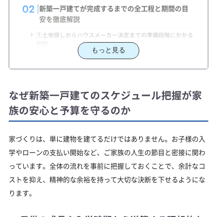
新築一戸建てが完成するまでの全工程と期間の目
安を徹底解説
①土地探しからハウスメーカー決定までの準備段階にかかる
期間
もっと見る
②建築請負契約から住宅ローンの本申し込みまでに行う手続
きの順序
③地盤調査から上棟そして内部仕上げまで建築工事の具体的
な流れ
なぜ新築一戸建てのスケジュール把握が家
④竣工検査から引き渡しまで新築一戸建ての最終確認で行う
族の安心と予算を守るのか
べきこと
注文住宅と建売住宅で入居までのスケジュールが大きく異な
る理由
家づくりは、単に建物を建てるだけではありません。お子様の入
年収700万円で後悔しない家づくりを実現するため
学やローンの支払い開始など、ご家族の人生の節目と密接に関わ
の具体的な手順
っています。全体の流れを事前に把握しておくことで、余計なコ
年収700万円世帯が注文住宅で無理なく借入できる予算の考
ストを抑え、精神的な余裕を持って大切な決断を下せるようにな
え方
ります。
3000万円の新築一戸建てを建てる際に必要な諸費用と自己資
金